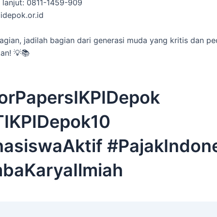
h lanjut: 0811-1459-909
idepok.or.id
agian, jadilah bagian dari generasi muda yang kritis dan pe
kan! 💡📚
ForPapersIKPIDepok
IKPIDepok10
asiswaAktif #PajakIndon
baKaryaIlmiah