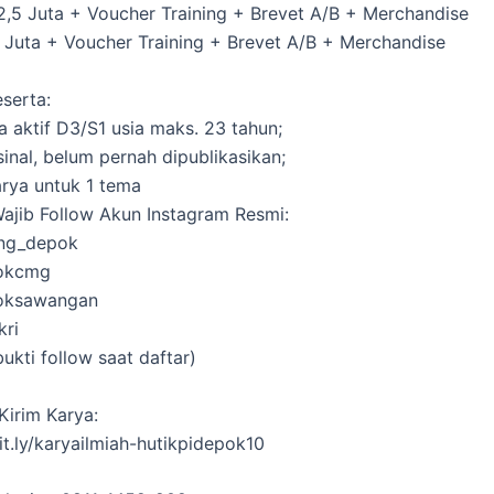
 2,5 Juta + Voucher Training + Brevet A/B + Merchandise
 1 Juta + Voucher Training + Brevet A/B + Merchandise
eserta:
wa aktif D3/S1 usia maks. 23 tahun;
risinal, belum pernah dipublikasikan;
 karya untuk 1 tema
 Wajib Follow Akun Instagram Resmi:
ng_depok
okcmg
oksawangan
kri
ukti follow saat daftar)
Kirim Karya:
it.ly/karyailmiah-hutikpidepok10