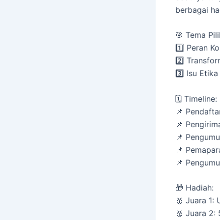
berbagai ha
🎯 Tema Pili
1️⃣ Peran Ko
2️⃣ Transfo
3️⃣ Isu Etik
🗓️ Timeline:
📌 Pendafta
📌 Pengirim
📌 Pengumum
📌 Pemapara
📌 Pengumu
🎁 Hadiah:
🥇 Juara 1:
🥈 Juara 2: