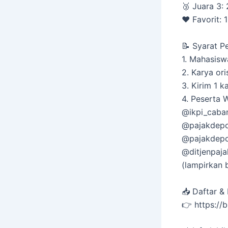
🥉 Juara 3:
❤️ Favorit:
📝 Syarat P
1.⁠ ⁠Mahasis
2.⁠ ⁠Karya o
3.⁠ ⁠Kirim 1
4.⁠ ⁠Peserta
@ikpi_caba
@pajakdep
@pajakdep
@ditjenpaja
(lampirkan b
📥 Daftar & 
👉 https://b