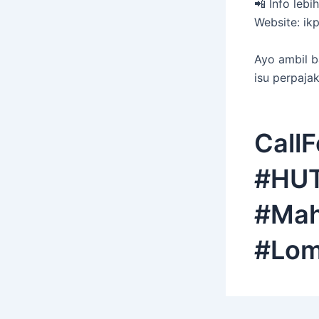
📲 Info lebi
Website: ikp
Ayo ambil b
isu perpaja
Call
#HUT
#Mah
#Lom