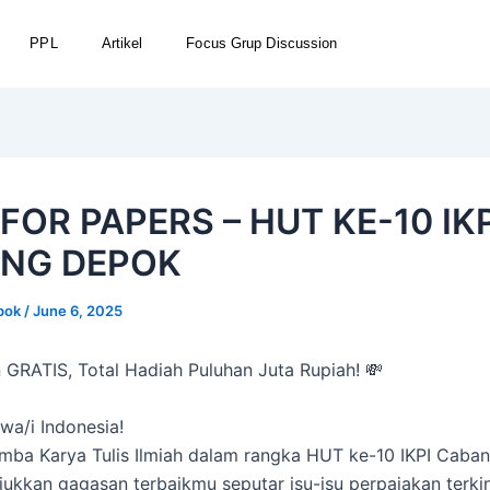
PPL
Artikel
Focus Grup Discussion
FOR PAPERS – HUT KE-10 IKP
NG DEPOK
epok
/
June 6, 2025
 GRATIS, Total Hadiah Puluhan Juta Rupiah! 💸
wa/i Indonesia!
omba Karya Tulis Ilmiah dalam rangka HUT ke-10 IKPI Caba
jukkan gagasan terbaikmu seputar isu-isu perpajakan terkin