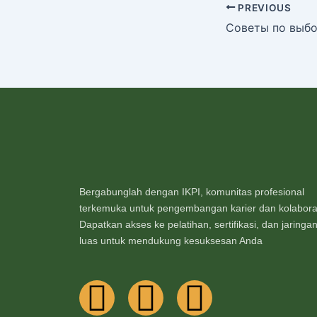
PREVIOUS
Bergabunglah dengan IKPI, komunitas profesional
terkemuka untuk pengembangan karier dan kolabora
Dapatkan akses ke pelatihan, sertifikasi, dan jaringa
luas untuk mendukung kesuksesan Anda
F
I
Y