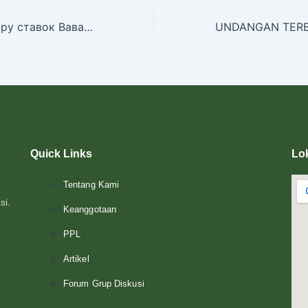
Советы по выбору ставок Вавада для игроков
Quick Links
Lo
Tentang Kami
si.
Keanggotaan
n
PPL
Artikel
Forum Grup Diskusi