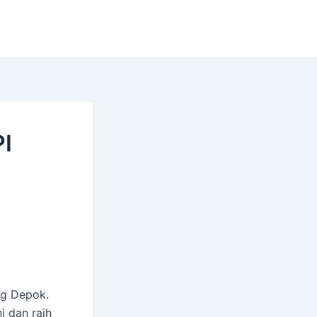
I
ng Depok.
i dan raih