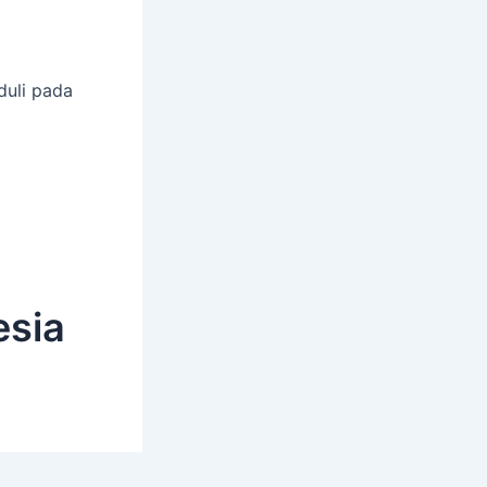
duli pada
esia