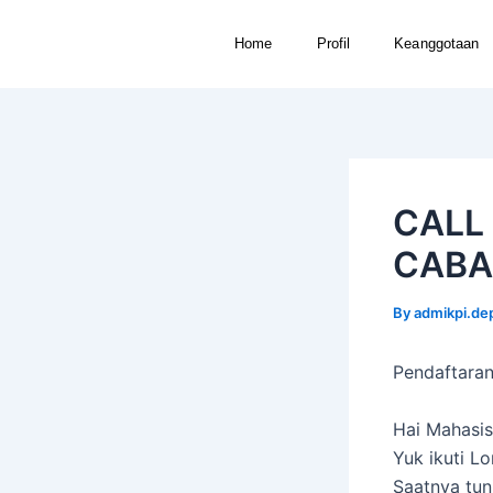
Skip
to
Home
Profil
Keanggotaan
content
CALL 
CABA
By
admikpi.d
Pendaftaran
Hai Mahasis
Yuk ikuti L
Saatnya tun