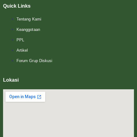
e
t
t
b
a
u
Quick Links
o
g
b
o
r
e
k
a
Tentang Kami
-
m
f
Keanggotaan
PPL
Artikel
Forum Grup Diskusi
Lokasi