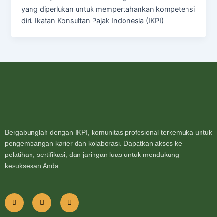
yang diperlukan untuk mempertahankan kompetensi
diri. Ikatan Konsultan Pajak Indonesia (IKPI)
Bergabunglah dengan IKPI, komunitas profesional terkemuka untuk
pengembangan karier dan kolaborasi. Dapatkan akses ke
pelatihan, sertifikasi, dan jaringan luas untuk mendukung
kesuksesan Anda
F
I
Y
a
n
o
c
s
u